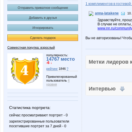
1 комплиментов в гостевой 
Отправить приватное сообщение
anna-latakene
10.
Добавить в друзья
Здравствуйте, прошу
В случае не оплаты
Игнорировать
www.nn.ru/community
Сделать подарок
Вы не авторизованы! Чтоб
Совместная покупка: взрослый
популярность:
14767 место
Метки лидеров
-6 ↓
рейтинг
1846
?
Привилегированный
пользователь
4
уровня
Интервью
Статистика портрета:
сейчас просматривают портрет - 0
зарегистрированные пользователи
посетившие портрет за 7 дней - 0